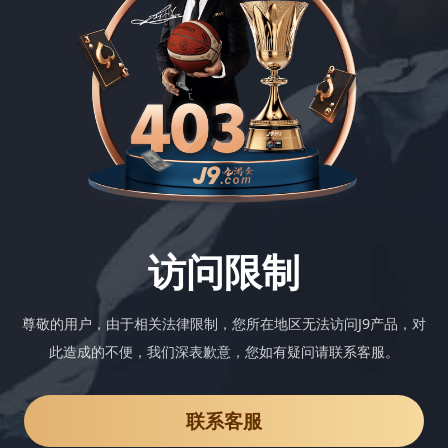
访问限制
尊敬的用户，由于相关法律限制，您所在地区无法访问J9产品，对
此造成的不便，我们深表歉意，您如有疑问请联系客服。
联系客服